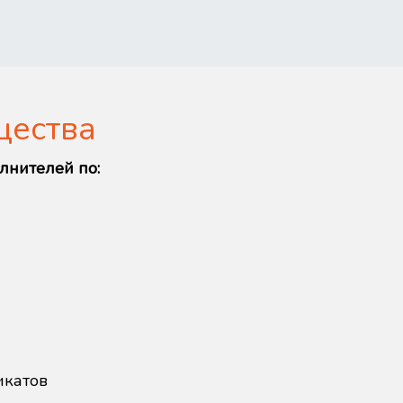
щества
лнителей по:
икатов