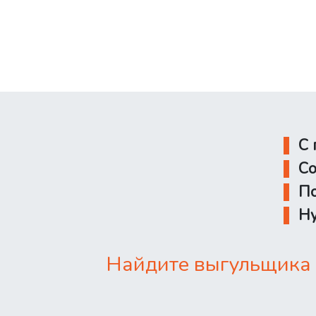
С 
Со
По
Ну
Найдите выгульщика 