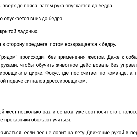
 вверх до пояса, затем рука опускается до бедра.
о опускается вниз до бедра.
ткрытой ладонью.
 в сторону предмета, потом возвращается к бедру.
 "рядом" происходит без применения жестов. Даже к соб
руками, чтобы обучить животное действовать без управ
ровщики в цирке. Фокус, где пес считает по команде, а 
ой подаче сигналов дрессировщиком.
й жест несколько раз, и ее мозг уже соотносит его с голо
ие проказники обожают учиться.
аиваться, если пес не ловит на лету. Движение рукой в п