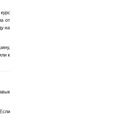
курс
ла от
ду на
шину,
или к
авык
Если