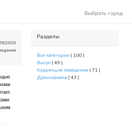
Выбрать город
Разделы
09/2020
ведения
Все категории
( 100 )
Выгул
( 49 )
Коррекция поведения
( 71 )
мощью
Дрессировка
( 43 )
знаки
акт.
ами.
шним