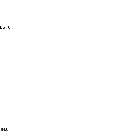
шь с
низ.