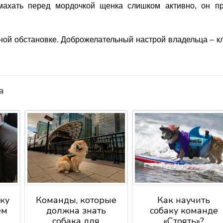
 махать перед мордочкой щенка слишком активно, он пр
ой обстановке. Доброжелательный настрой владельца – к
а
аку
Команды, которые
Как научить
ем
должна знать
собаку команде
собака для
«Стоять»?