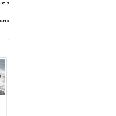
осто
люч к