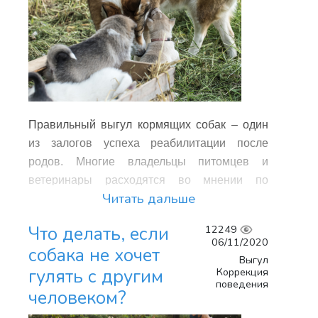
Вечером с собакой выходят гулять по
Котята все пробуют на зуб, и необходимо
следующим причинам:
следить, чтобы питомец не отравился.
Больше времени на полноценную
прогулку.
Есть возможность прогуляться с
собакой в одиночестве, если выйти
Правильный выгул кормящих собак – один
позже.
из залогов успеха реабилитации после
родов. Многие владельцы питомцев и
ветеринары расходятся во мнении по
Читать дальше
поводу прогулок с недавно родившими
животными. Попробуем разобраться в этом
Что делать, если
12249
вопросе подробнее.
06/11/2020
собака не хочет
Выгул
Коррекция
гулять с другим
Родившая собака: гулять или нет?
поведения
человеком?
Есть мнение, что после успешно