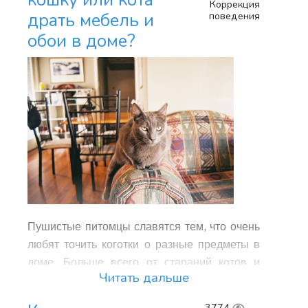
кошку или кота
происходящего и принять определенные
Коррекция
поведения
драть мебель и
меры.
обои в доме?
Туалет в неположенном месте:
кошачьи причины
Котенок игнорирует лоток по следующим
причинам:
Лоток ему не нравится.
Не устраивает наполнитель.
Пушистые питомцы славятся тем, что очень
любят точить коготки о разные предметы в
доме. Больше всего от стараний котов и
Читать дальше
кошек страдают мебель и обои на стенах.
Маленький котенок, если не предпринять
3774