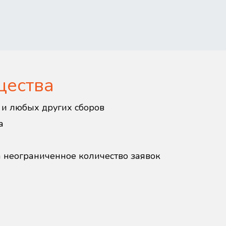
щества
в и любых других сборов
а
а неограниченное количество заявок