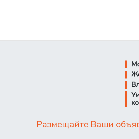
Мо
Же
Вл
Ум
ко
Размещайте Ваши объявл