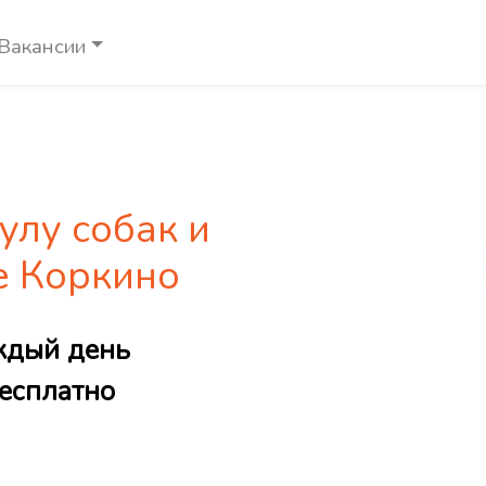
Вакансии
улу собак и
е Коркино
ждый день
есплатно