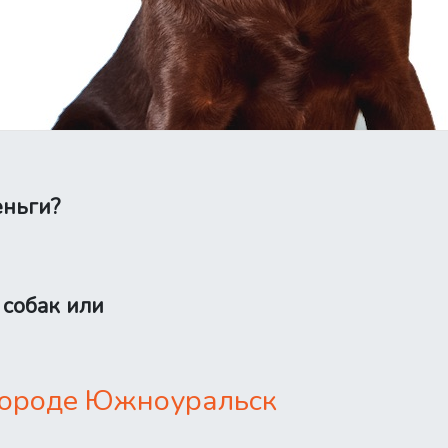
еньги?
 собак или
 городе Южноуральск