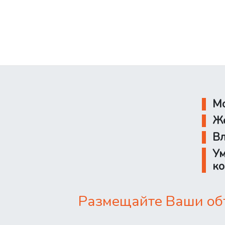
Мо
Же
Вл
Ум
ко
Размещайте Ваши объ