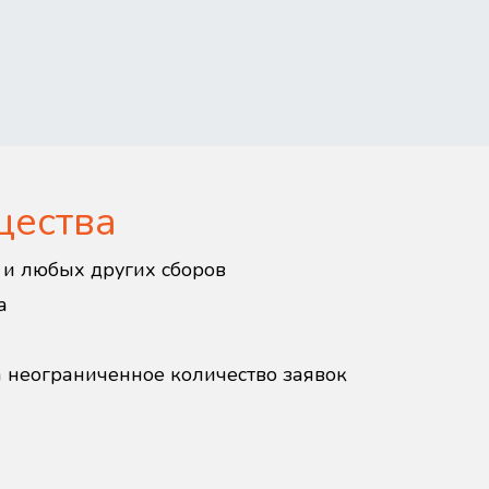
щества
в и любых других сборов
а
а неограниченное количество заявок