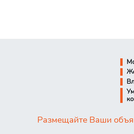
Мо
Же
Вл
Ум
ко
Размещайте Ваши объяв