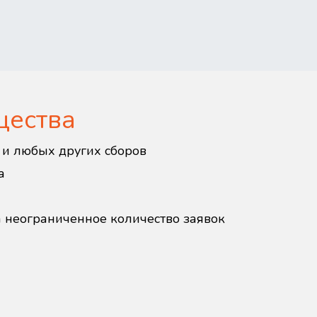
щества
в и любых других сборов
а
а неограниченное количество заявок