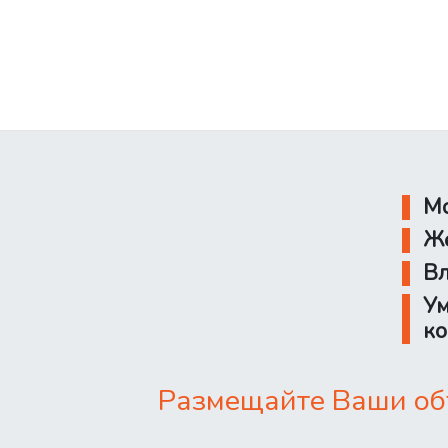
Мо
Же
Вл
Ум
ко
Размещайте Ваши объ