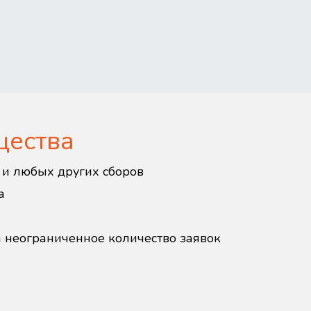
щества
в и любых других сборов
а
а неограниченное количество заявок