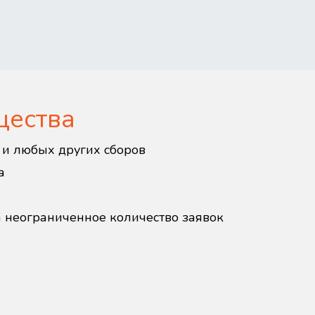
щества
в и любых других сборов
а
а неограниченное количество заявок