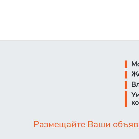
Мо
Же
Вл
Ум
ко
Размещайте Ваши объявл