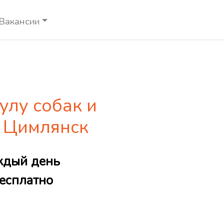
Вакансии
улу собак и
е Цимлянск
ждый день
есплатно