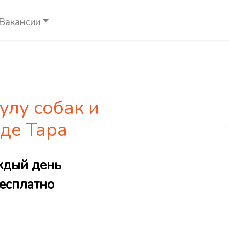
Вакансии
улу собак и
оде Тара
ждый день
есплатно