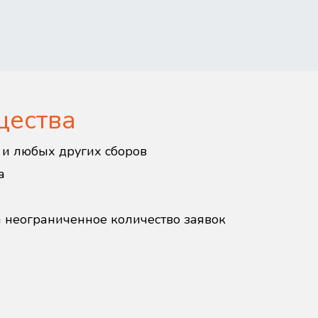
щества
в и любых других сборов
а
а неограниченное количество заявок