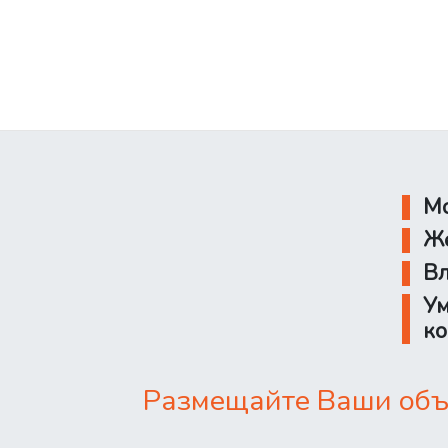
Мо
Же
Вл
Ум
ко
Размещайте Ваши объя