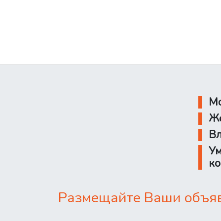
Мо
Же
Вл
Ум
ко
Размещайте Ваши объявл