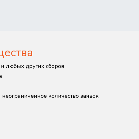
щества
в и любых других сборов
а
а неограниченное количество заявок