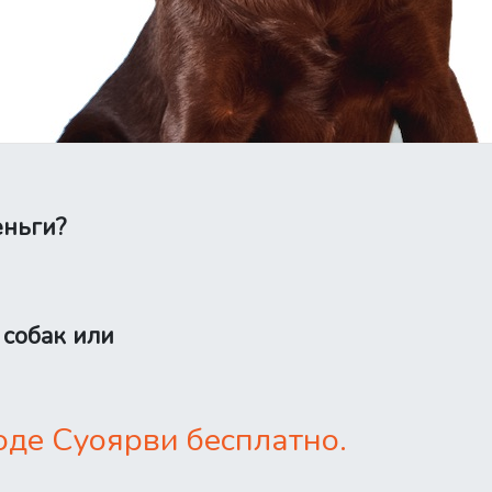
еньги?
 собак или
оде Суоярви бесплатно.