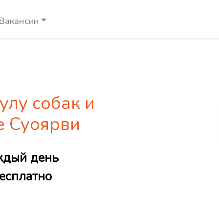
Вакансии
улу собак и
е Суоярви
ждый день
есплатно