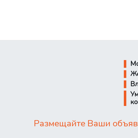
Мо
Же
Вл
Ум
ко
Размещайте Ваши объявл