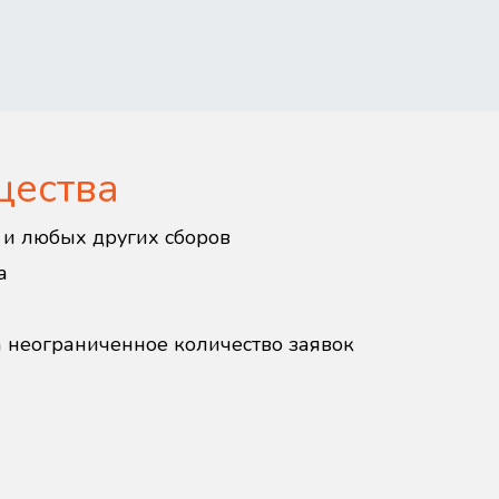
щества
в и любых других сборов
а
а неограниченное количество заявок