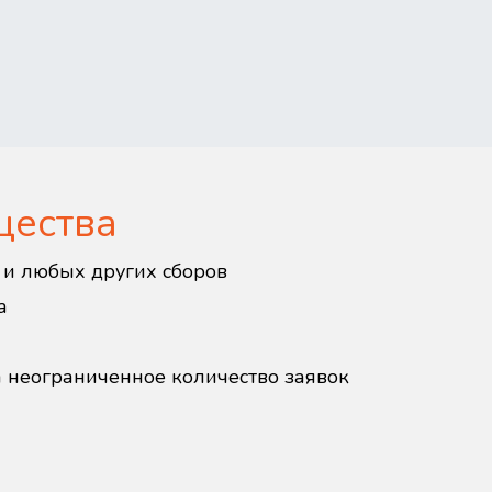
щества
в и любых других сборов
а
а неограниченное количество заявок