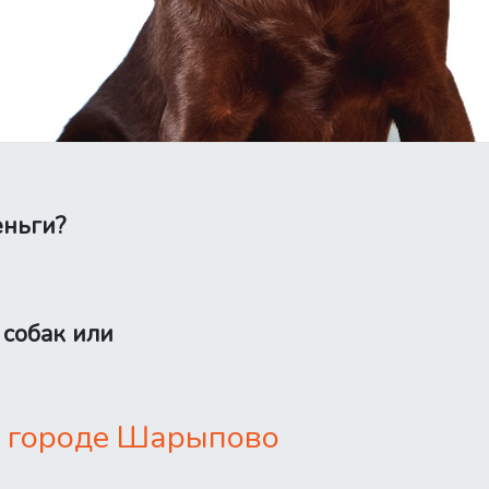
еньги?
 собак или
в городе Шарыпово