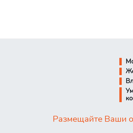
Мо
Же
Вл
Ум
ко
Размещайте Ваши о