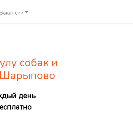
Вакансии
улу собак и
е Шарыпово
ждый день
есплатно