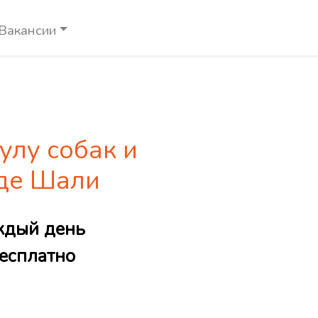
Вакансии
улу собак и
оде Шали
ждый день
есплатно