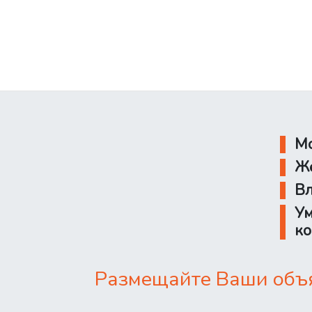
Мо
Же
Вл
Ум
ко
Размещайте Ваши объя