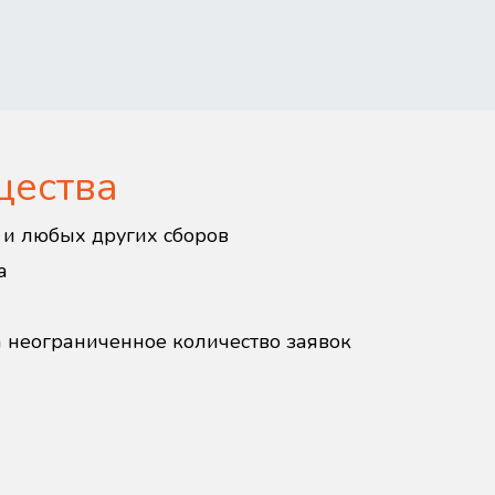
щества
в и любых других сборов
а
а неограниченное количество заявок