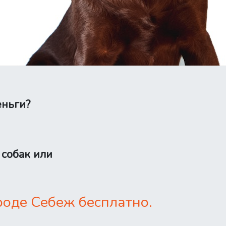
еньги?
 собак или
роде Себеж бесплатно.