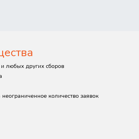
щества
в и любых других сборов
а
а неограниченное количество заявок