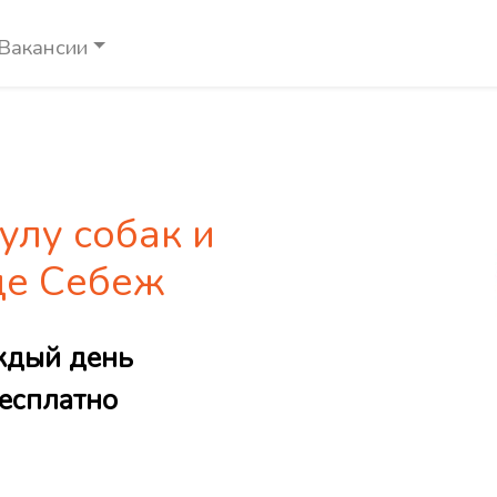
Вакансии
улу собак и
де Себеж
ждый день
есплатно