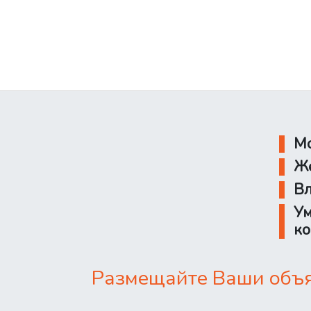
Мо
Же
Вл
Ум
ко
Размещайте Ваши объяв