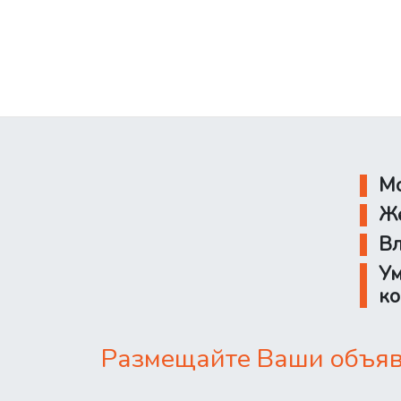
Мо
Же
Вл
Ум
ко
Размещайте Ваши объявл