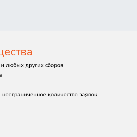
щества
в и любых других сборов
а
а неограниченное количество заявок