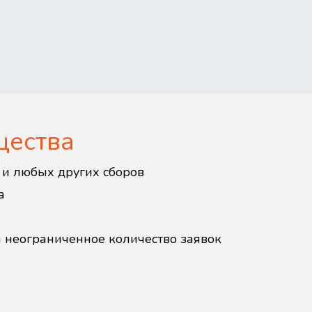
щества
в и любых других сборов
а
а неограниченное количество заявок