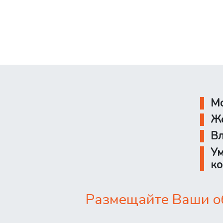
Мо
Же
Вл
Ум
ко
Размещайте Ваши об