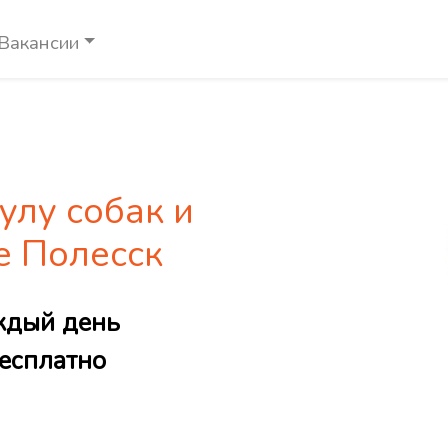
Вакансии
улу собак и
е Полесск
ждый день
есплатно