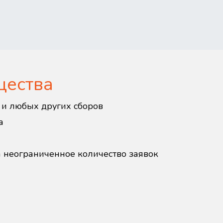
щества
в и любых других сборов
а
а неограниченное количество заявок