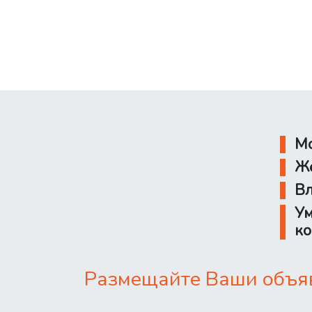
Мо
Же
Вл
Ум
ко
Размещайте Ваши объявл