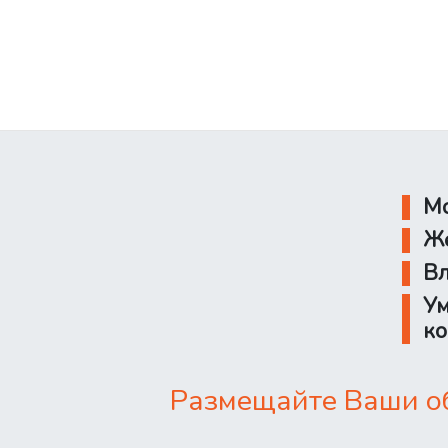
Мо
Же
Вл
Ум
ко
Размещайте Ваши об