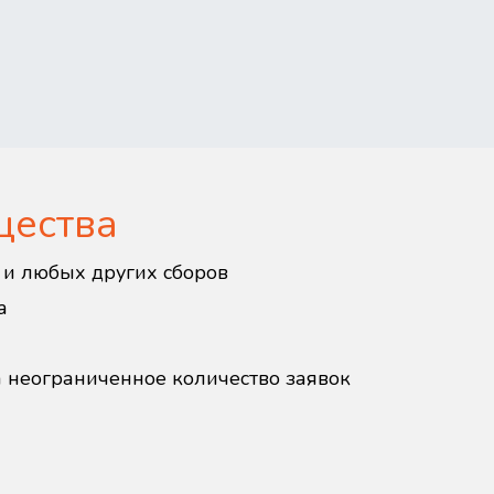
щества
в и любых других сборов
а
а неограниченное количество заявок