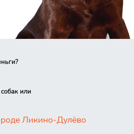
еньги?
 собак или
городе Ликино-Дулёво