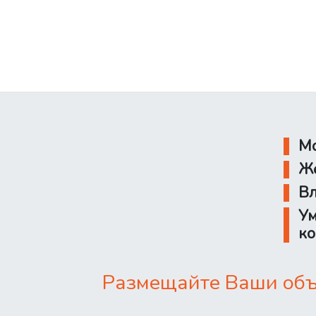
Мо
Же
Вл
Ум
ко
Размещайте Ваши объя