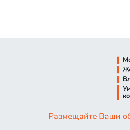
Мо
Же
Вл
Ум
ко
Размещайте Ваши об