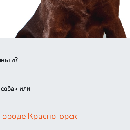
еньги?
 собак или
городе Красногорск