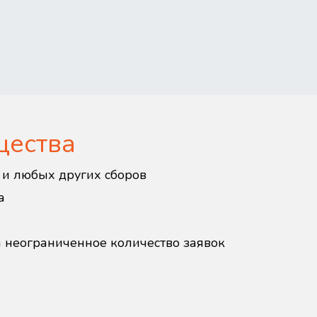
щества
в и любых других сборов
а
а неограниченное количество заявок