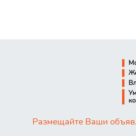
Мо
Же
Вл
Ум
ко
Размещайте Ваши объявл