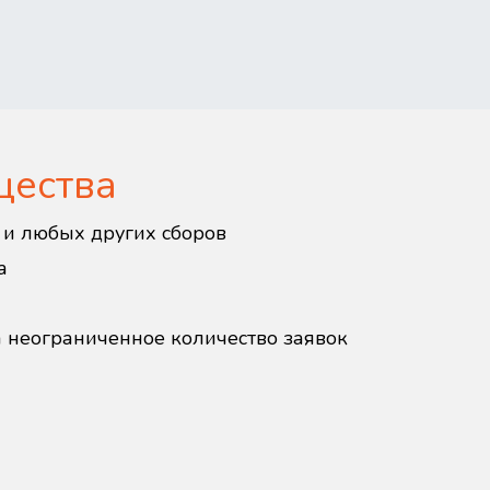
щества
в и любых других сборов
а
а неограниченное количество заявок