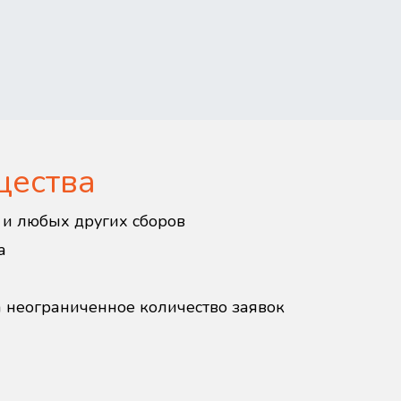
щества
в и любых других сборов
а
а неограниченное количество заявок