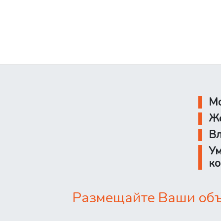
Мо
Же
Вл
Ум
ко
Размещайте Ваши объя