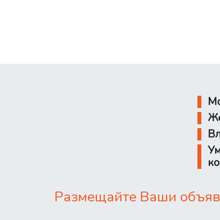
Мо
Же
Вл
Ум
ко
Размещайте Ваши объявл