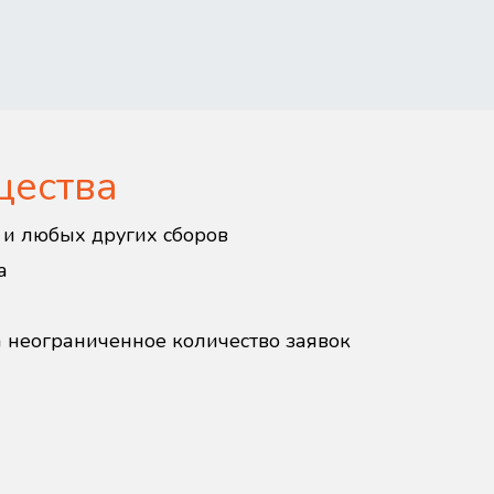
щества
в и любых других сборов
а
а неограниченное количество заявок