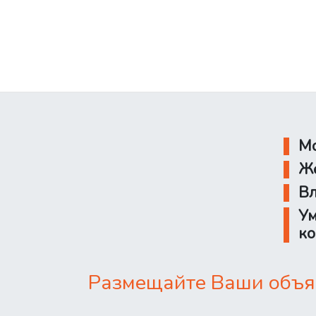
Мо
Же
Вл
Ум
ко
Размещайте Ваши объяв