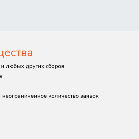
щества
в и любых других сборов
а
а неограниченное количество заявок