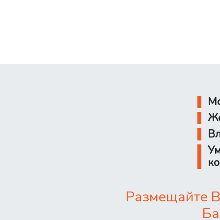
Мо
Же
Вл
Ум
ко
Размещайте В
Ба