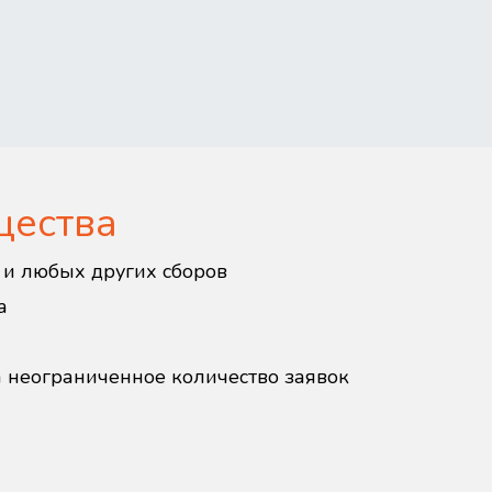
щества
в и любых других сборов
а
а неограниченное количество заявок