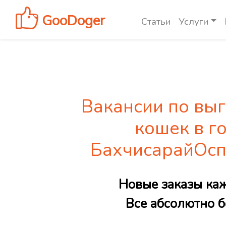
GooDoger
Статьи
Услуги
Вакансии по выг
кошек в г
БахчисарайОсп
Новые заказы ка
Все абсолютно б