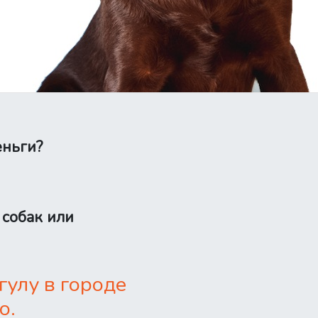
еньги?
 собак или
улу в городе
о.