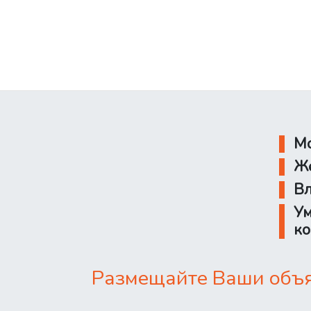
Мо
Же
Вл
Ум
ко
Размещайте Ваши объяв