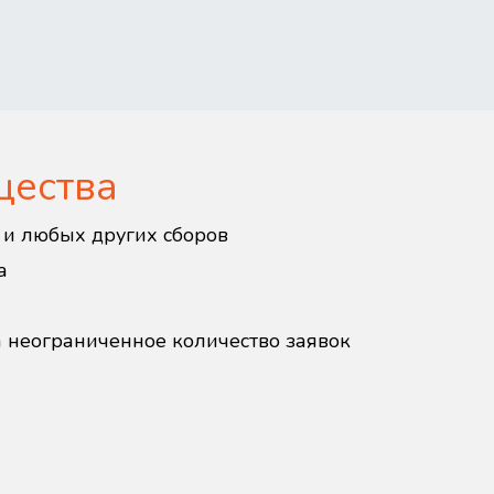
щества
в и любых других сборов
а
а неограниченное количество заявок