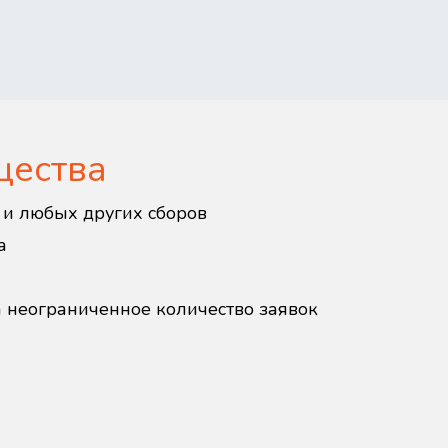
щества
в и любых других сборов
а
а неограниченное количество заявок