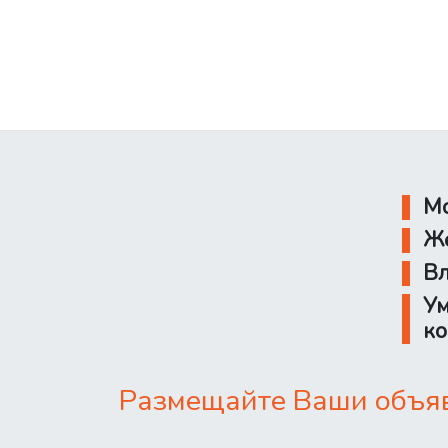
Мо
Же
Вл
Ум
ко
Размещайте Ваши объявл