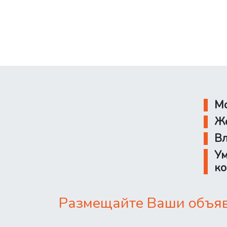
Мо
Же
Вл
Ум
ко
Размещайте Ваши объявл