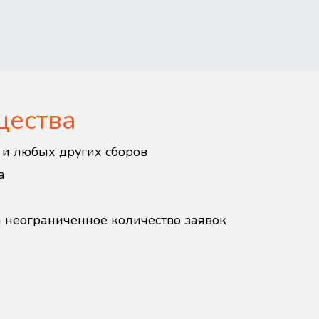
щества
в и любых других сборов
а
а неограниченное количество заявок