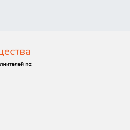
щества
лнителей по: