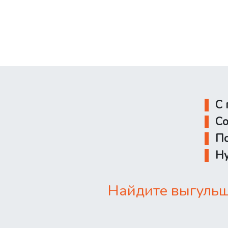
С 
Со
По
Ну
Найдите выгульщ