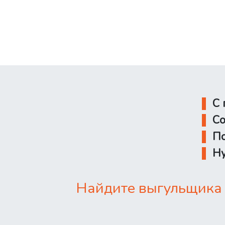
С 
Со
По
Ну
Найдите выгульщика 