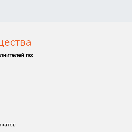
щества
лнителей по:
икатов