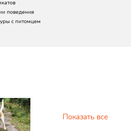
икатов
ии поведения
дуры с питомцем
Показать все