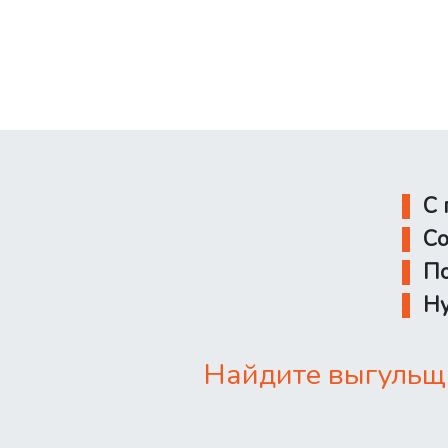
С 
Со
По
Ну
Найдите выгульщ