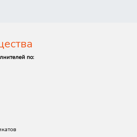
щества
лнителей по:
икатов