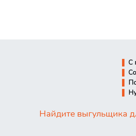
С 
Со
По
Ну
Найдите выгульщика дл