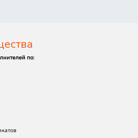
щества
лнителей по:
икатов