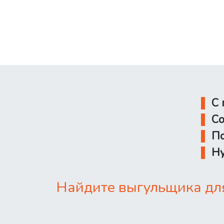
С 
Со
По
Ну
Найдите выгульщика для