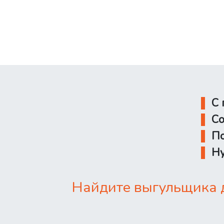
С 
Со
По
Ну
Найдите выгульщика д