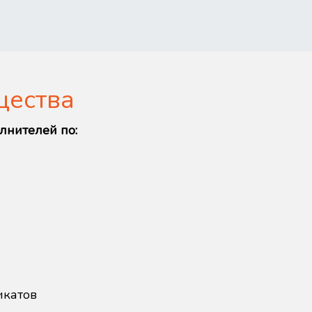
щества
лнителей по:
икатов