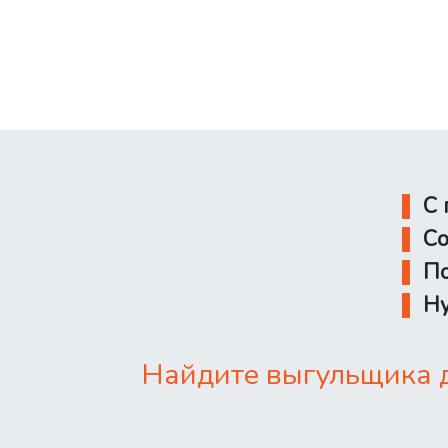
С 
Со
По
Ну
Найдите выгульщика д