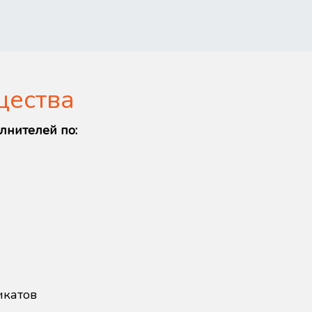
щества
лнителей по:
икатов