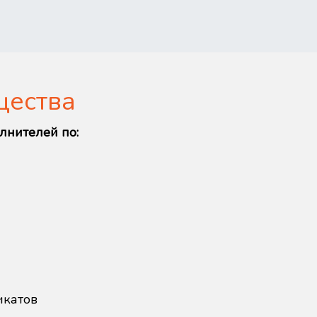
щества
лнителей по:
икатов