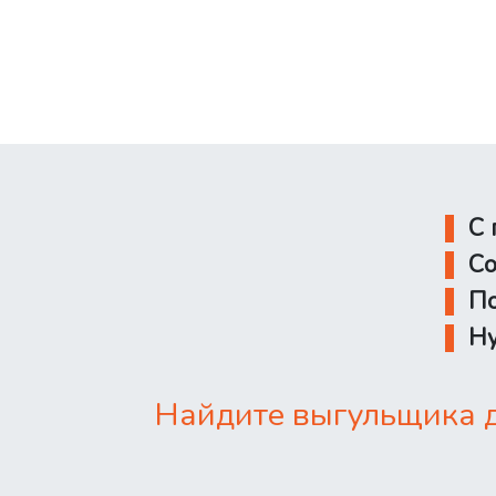
С 
Со
По
Ну
Найдите выгульщика д